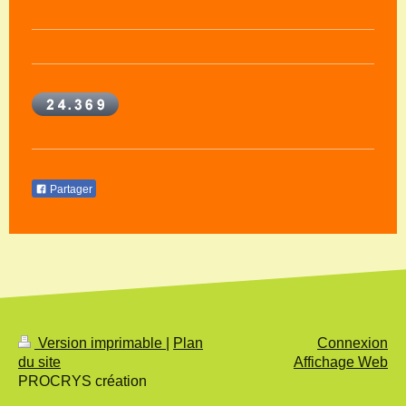
Partager
Version imprimable
|
Plan
Connexion
du site
Affichage Web
PROCRYS création