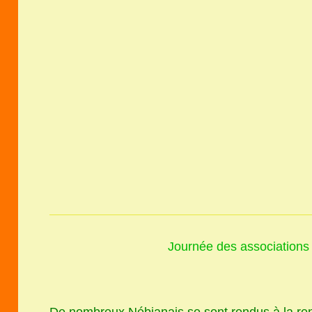
Journée des associations
D
e nombreux Nébianais se sont rendus à la re