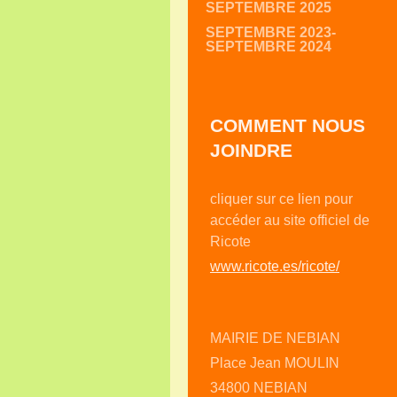
SEPTEMBRE 2025
SEPTEMBRE 2023-
SEPTEMBRE 2024
COMMENT NOUS
JOINDRE
cliquer sur ce lien pour
accéder au site officiel de
Ricote
www.ricote.es/ricote/
MAIRIE DE NEBIAN
Place Jean MOULIN
34800 NEBIAN