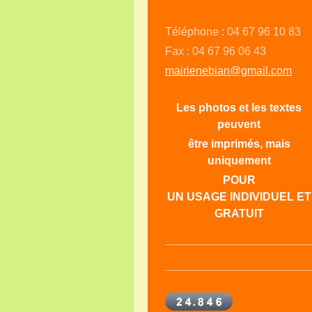
Téléphone : 04 67 96 10 83
Fax : 04 67 96 06 43
mairienebian@gmail.com
Les photos et les textes
peuvent
être imprimés, mais
uniquement
POUR
UN USAGE INDIVIDUEL ET
GRATUIT