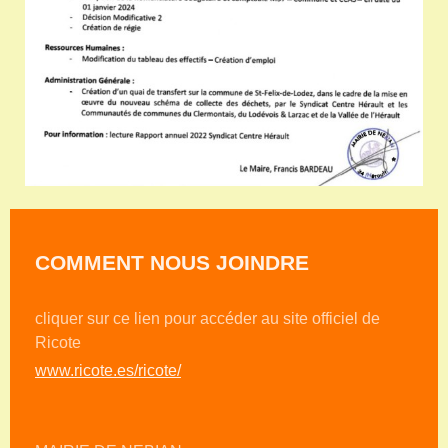
COMMENT NOUS JOINDRE
cliquer sur ce lien pour accéder au site officiel de
Ricote
www.ricote.es/ricote/