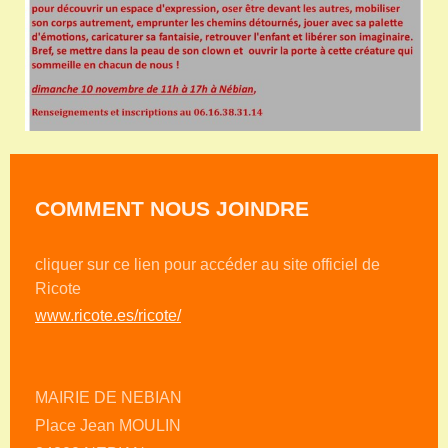
COMMENT NOUS JOINDRE
cliquer sur ce lien pour accéder au site officiel de
Ricote
www.ricote.es/ricote/
MAIRIE DE NEBIAN
Place Jean MOULIN