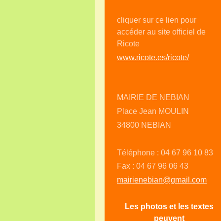
cliquer sur ce lien pour
accéder au site officiel de
Ricote
www.ricote.es/ricote/
MAIRIE DE NEBIAN
Place Jean MOULIN
34800 NEBIAN
Téléphone : 04 67 96 10 83
Fax : 04 67 96 06 43
mairienebian@gmail.com
Les photos et les textes
peuvent