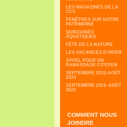
LES MAGAZINES DE LA
CCC
FENÊTRES SUR NOTRE
PATRIMOINE
QUINZAINES
AQUATIQUES
FÊTE DE LA NATURE
LES VACANCES D'HIVER
APPEL POUR UN
RAMASSAGE CITOYEN
SEPTEMBRE 2022-AOÛT
2023
SEPTEMBRE 2021- AOÛT
2022
COMMENT NOUS
JOINDRE