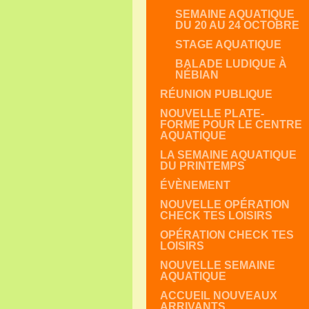
SEMAINE AQUATIQUE
DU 20 AU 24 OCTOBRE
STAGE AQUATIQUE
BALADE LUDIQUE À
NÉBIAN
RÉUNION PUBLIQUE
NOUVELLE PLATE-
FORME POUR LE CENTRE
AQUATIQUE
LA SEMAINE AQUATIQUE
DU PRINTEMPS
ÉVÈNEMENT
NOUVELLE OPÉRATION
CHECK TES LOISIRS
OPÉRATION CHECK TES
LOISIRS
NOUVELLE SEMAINE
AQUATIQUE
ACCUEIL NOUVEAUX
ARRIVANTS