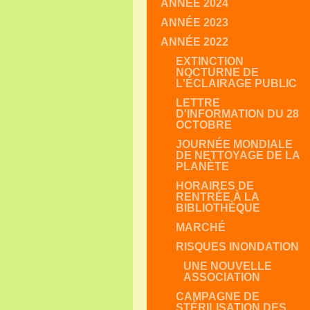
ANNÉE 2024
ANNÉE 2023
ANNÉE 2022
EXTINCTION
NOCTURNE DE
L'ÉCLAIRAGE PUBLIC
LETTRE
D'INFORMATION DU 28
OCTOBRE
JOURNÉE MONDIALE
DE NETTOYAGE DE LA
PLANÈTE
HORAIRES DE
RENTRÉE À LA
BIBLIOTHÈQUE
MARCHÉ
RISQUES INONDATION
UNE NOUVELLE
ASSOCIATION
CAMPAGNE DE
STÉRILISATION DES