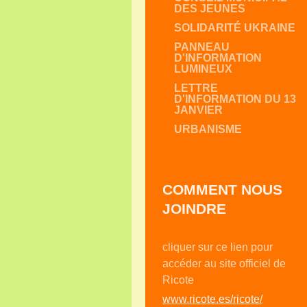
DES JEUNES
SOLIDARITÉ UKRAINE
PANNEAU
D'INFORMATION
LUMINEUX
LETTRE
D'INFORMATION DU 13
JANVIER
URBANISME
COMMENT NOUS
JOINDRE
cliquer sur ce lien pour
accéder au site officiel de
Ricote
www.ricote.es/ricote/