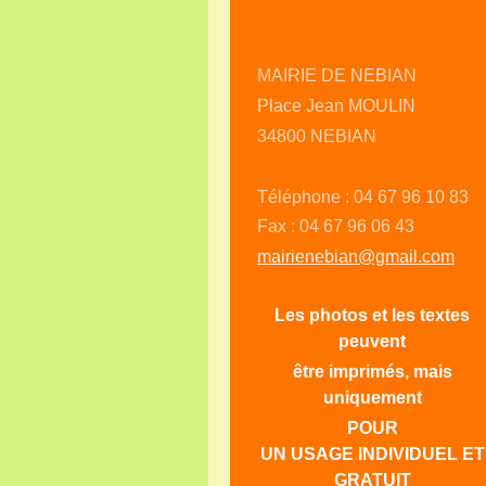
MAIRIE DE NEBIAN
Place Jean MOULIN
34800 NEBIAN
Téléphone : 04 67 96 10 83
Fax : 04 67 96 06 43
mairienebian@gmail.com
Les photos et les textes
peuvent
être imprimés, mais
uniquement
POUR
UN USAGE INDIVIDUEL ET
GRATUIT