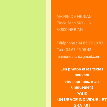
MAIRIE DE NEBIAN
Place Jean MOULIN
34800 NEBIAN
Téléphone : 04 67 96 10 83
Fax : 04 67 96 06 43
mairienebian@gmail.com
Les photos et les textes
peuvent
être imprimés, mais
uniquement
POUR
UN USAGE INDIVIDUEL ET
GRATUIT