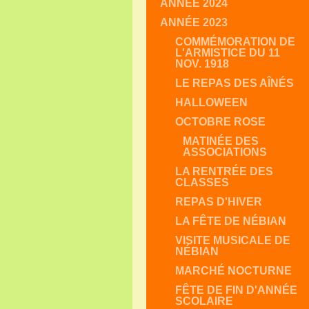
ANNÉE 2024
ANNÉE 2023
COMMÉMORATION DE
L'ARMISTICE DU 11
NOV. 1918
LE REPAS DES AÎNÉS
HALLOWEEN
OCTOBRE ROSE
MATINÉE DES
ASSOCIATIONS
LA RENTRÉE DES
CLASSES
REPAS D'HIVER
LA FÊTE DE NÉBIAN
VISITE MUSICALE DE
NÉBIAN
MARCHÉ NOCTURNE
FÊTE DE FIN D'ANNÉE
SCOLAIRE