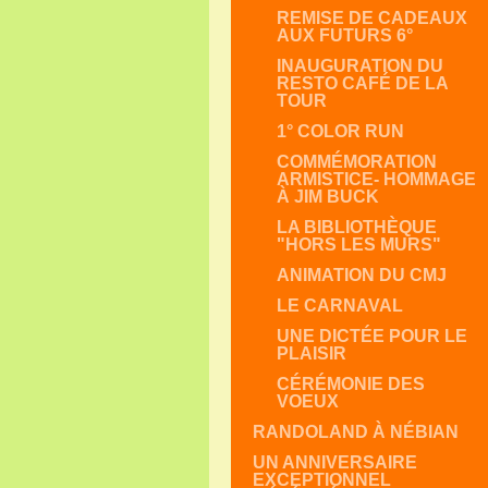
REMISE DE CADEAUX
AUX FUTURS 6°
INAUGURATION DU
RESTO CAFÉ DE LA
TOUR
1° COLOR RUN
COMMÉMORATION
ARMISTICE- HOMMAGE
À JIM BUCK
LA BIBLIOTHÈQUE
"HORS LES MURS"
ANIMATION DU CMJ
LE CARNAVAL
UNE DICTÉE POUR LE
PLAISIR
CÉRÉMONIE DES
VOEUX
RANDOLAND À NÉBIAN
UN ANNIVERSAIRE
EXCEPTIONNEL