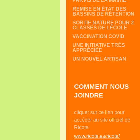
PARVIS DE LA MAIRIE
REMISE EN ÉTAT DES
BASSINS DE RÉTENTION
SORTIE NATURE POUR 2
CLASSES DE LÉCOLE
VACCINATION COVID
UNE INITIATIVE TRÈS
APPRÉCIÉE
UN NOUVEL ARTISAN
COMMENT NOUS
JOINDRE
cliquer sur ce lien pour
accéder au site officiel de
Ricote
www.ricote.es/ricote/