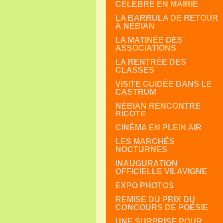
CÉLÉBRÉ EN MAIRIE
LA BARRULA DE RETOUR
À NÉBIAN
LA MATINÉE DES
ASSOCIATIONS
LA RENTRÉE DES
CLASSES
VISITE GUIDÉE DANS LE
CASTRUM
NÉBIAN RENCONTRE
RICOTE
CINÉMA EN PLEIN AIR
LES MARCHÉS
NOCTURNES
INAUGURATION
OFFICIELLE VILAVIGNE
EXPO PHOTOS
REMISE DU PRIX DU
CONCOURS DE POÉSIE
UNE SURPRISE POUR