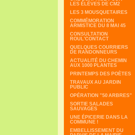
LES ÉLÈVES DE CM2
LES 3 MOUSQUETAIRES
COMMÉMORATION
ARMISTICE DU 8 MAI 45
CONSULTATION
ROUL'CONTACT
QUELQUES COURRIERS
DE RANDONNEURS
ACTUALITÉ DU CHEMIN
AUX 1000 PLANTES
PRINTEMPS DES POÈTES
TRAVAUX AU JARDIN
PUBLIC
OPÉRATION "50 ARBRES"
SORTIE SALADES
SAUVAGES
UNE ÉPICERIE DANS LA
COMMUNE !
EMBELLISSEMENT DU