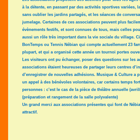
à la détente, en passant par des activités sportives variées, la
sans oublier les jardins partagés, et les séances de conversa
jumelage. Certaines de ces associations peuvent plus facilem
évènements festifs, et sont connues de tous, mais celles pour
aussi un rôle très important dans la vie sociale du village.
BonTemps ou Tennis Nébian qui compte actuellement 23 fami
plupart, et qui a organisé cette année un tournoi portes ouve
Les visiteurs ont pu échanger, poser des questions sur les ac
associations étaient heureuses de partager leurs centres d’int
d’enregistrer de nouvelles adhésions. Musique & Culture a pr
un appel à des bénévoles volontaires, car certains temps fo
personnes : c’est le cas de la pièce de théâtre annuelle (avri
(préparation et rangement de la salle polyvalente)
Un grand merci aux associations présentes qui font de Nébi
attractif.