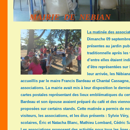
MAIRIE DE NEBIAN
La matinée des associa
Dimanche 09 septembre,
présentes au jardin publ
traditionnelle après les
d’entre elles étaient ind
d’être représentées sur 
leur arrivée, les Nébian
accueillis par le maire Francis Bardeau et Chantal Cassagne
associations. La mairie avait mis à leur disposition le dern
cartes postales représentant des lieux emblématiques du cent
Bardeau et son épouse avaient préparé du café et des viennois
proposées sur certains stands. Cette matinée a permis de n
visiteurs, les associations, et les élus présents : Sylvie Véry
scolaires, Éric et Natacha Blanc, Mathieu Lombard, Cédric S
Les associations proposent des activités pour tous les âges e