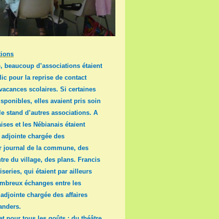
tions
 beaucoup d’associations étaient
ic pour la reprise de contact
 vacances scolaires. Si certaines
isponibles, elles avaient pris soin
le stand d’autres associations. A
aises et les Nébianais étaient
, adjointe chargée des
ier journal de la commune, des
re du village, des plans. Francis
eries, qui étaient par ailleurs
ombreux échanges entre les
, adjointe chargée des affaires
anders.
t pour tous les goûts : du théâtre