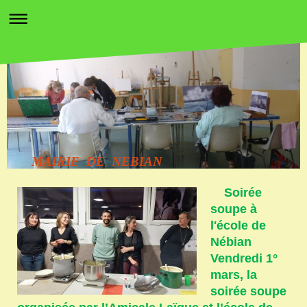
MAIRIE DE NEBIAN
Soirée
soupe à
l'école de
Nébian
Vendredi 1°
mars, la
soirée soupe