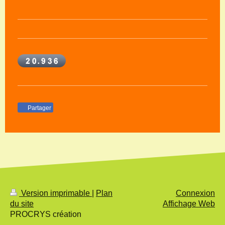
Partager
Version imprimable
|
Plan
Connexion
du site
Affichage Web
PROCRYS création