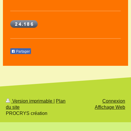
Partager
Version imprimable
|
Plan
Connexion
du site
Affichage Web
PROCRYS création