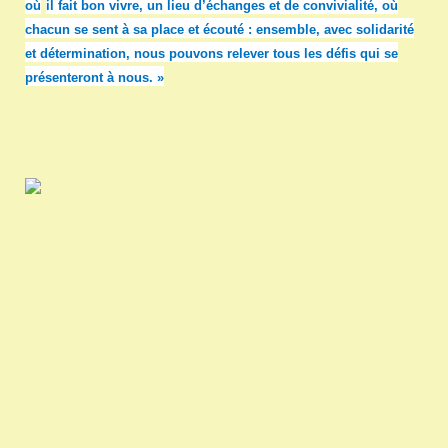
o
ù
il fait bon vivre, un lieu d’échanges et de convivialité, o
ù
chacun se sent à sa place et é
cout
é : ensemble, avec solidarité
et détermination, nous pouvons relever tous les défis qui se
présenteront à nous. »