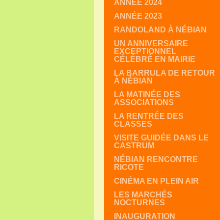
ANNÉE 2024
ANNÉE 2023
RANDOLAND À NÉBIAN
UN ANNIVERSAIRE
EXCEPTIONNEL
CÉLÉBRÉ EN MAIRIE
LA BARRULA DE RETOUR
À NÉBIAN
LA MATINÉE DES
ASSOCIATIONS
LA RENTRÉE DES
CLASSES
VISITE GUIDÉE DANS LE
CASTRUM
NÉBIAN RENCONTRE
RICOTE
CINÉMA EN PLEIN AIR
LES MARCHÉS
NOCTURNES
INAUGURATION