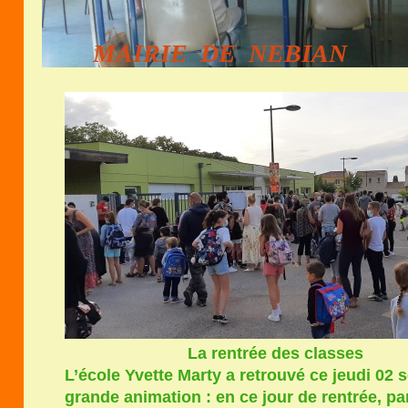
MAIRIE DE NEBIAN
La rentrée des classes
L’école Yvette Marty a retrouvé ce jeudi 02
grande animation : en ce jour de rentrée, pa