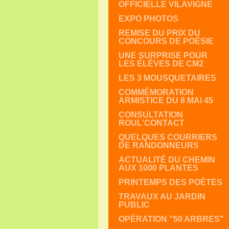
OFFICIELLE VILAVIGNE
EXPO PHOTOS
REMISE DU PRIX DU
CONCOURS DE POÉSIE
UNE SURPRISE POUR
LES ÉLÈVES DE CM2
LES 3 MOUSQUETAIRES
COMMÉMORATION
ARMISTICE DU 8 MAI 45
CONSULTATION
ROUL'CONTACT
QUELQUES COURRIERS
DE RANDONNEURS
ACTUALITÉ DU CHEMIN
AUX 1000 PLANTES
PRINTEMPS DES POÈTES
TRAVAUX AU JARDIN
PUBLIC
OPÉRATION "50 ARBRES"