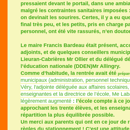
pressaient devant le portail, dans une ambi
malgré les contraintes sanitaires imposées 
on devinait les sourires. Certes, il y a eu q
final très peu, et les petits, pris en charge 
personnel, ont été vite rassurés, n’en douto
Le maire Francis Bardeau était présent, ac
adjoints, et de quelques conseillers munici
Lieuran-Cabrières Mr Ollier et du délégué d
l’éducation nationale (DDEN)Mr Allingry.
Comme d’habitude, la rentrée avait été
prépa
municipaux (administration, personnel techniqu
Véry, l'adjointe déléguée aux affaires scolaires,
enseignantes et la directrice de l’école, Me Laba
légèrement augmenté
: l
’école compte à ce jo
approchant les trente élèves, et les enseign
répartition la plus équilibrée possible.
Un merci aux parents qui ont en ce jour de r
règles du stationnement ! C’est une attitude