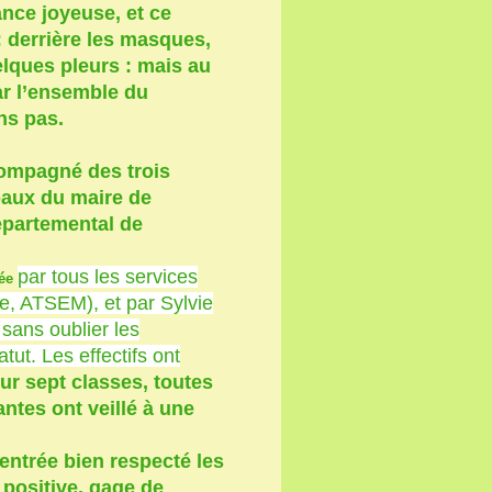
ance joyeuse, et ce
: derrière les masques,
uelques pleurs : mais au
par l’ensemble du
ns pas.
compagné des trois
paux du maire de
épartemental de
par tous les services
rée
e, ATSEM), et par Sylvie
 sans oublier les
tut. Les effectifs ont
ur sept classes, toutes
antes ont veillé à une
entrée bien respecté les
 positive, gage de