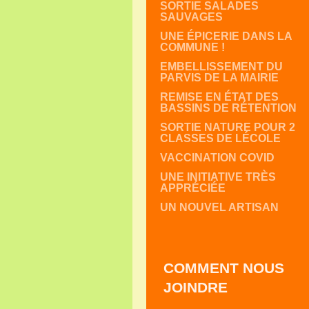
SORTIE SALADES
SAUVAGES
UNE ÉPICERIE DANS LA
COMMUNE !
EMBELLISSEMENT DU
PARVIS DE LA MAIRIE
REMISE EN ÉTAT DES
BASSINS DE RÉTENTION
SORTIE NATURE POUR 2
CLASSES DE LÉCOLE
VACCINATION COVID
UNE INITIATIVE TRÈS
APPRÉCIÉE
UN NOUVEL ARTISAN
COMMENT NOUS
JOINDRE