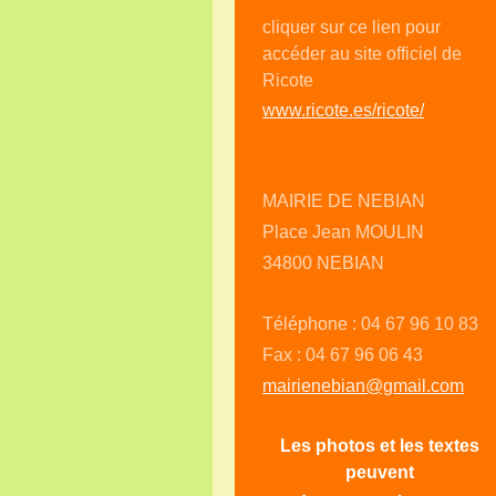
cliquer sur ce lien pour
accéder au site officiel de
Ricote
www.ricote.es/ricote/
MAIRIE DE NEBIAN
Place Jean MOULIN
34800 NEBIAN
Téléphone : 04 67 96 10 83
Fax : 04 67 96 06 43
mairienebian@gmail.com
Les photos et les textes
peuvent