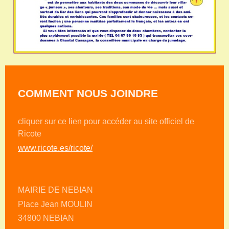
COMMENT NOUS JOINDRE
cliquer sur ce lien pour accéder au site officiel de
Ricote
www.ricote.es/ricote/
MAIRIE DE NEBIAN
Place Jean MOULIN
34800 NEBIAN