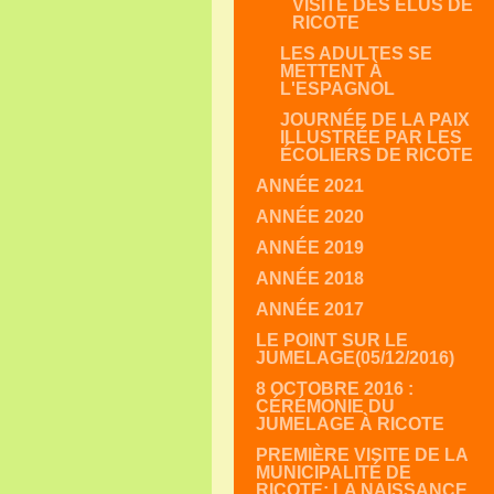
VISITE DES ÉLUS DE
RICOTE
LES ADULTES SE
METTENT À
L'ESPAGNOL
JOURNÉE DE LA PAIX
ILLUSTRÉE PAR LES
ÉCOLIERS DE RICOTE
ANNÉE 2021
ANNÉE 2020
ANNÉE 2019
ANNÉE 2018
ANNÉE 2017
LE POINT SUR LE
JUMELAGE(05/12/2016)
8 OCTOBRE 2016 :
CÉRÉMONIE DU
JUMELAGE À RICOTE
PREMIÈRE VISITE DE LA
MUNICIPALITÉ DE
RICOTE: LA NAISSANCE