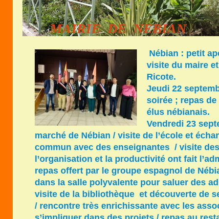
MAIRIE DE NEBIAN
Nébian : petit a
visite du maire et
Ricote.
Jeudi 22 s
eptembr
soirée ; repas de
élus nébianais.
Vendredi 23 septe
marché de Nébian / visite de l’école et écha
commun avec des enseignantes / visite des
l’organisation et la productivité ont fait l’ad
repas offert par le groupe espagnol de Nébi
dans la salle polyvalente pour saluer des 
visite de la bibliothèque et découverte de 
/ rencontre très enrichissante avec les asso
s’impliquer dans des projets / repas au rest