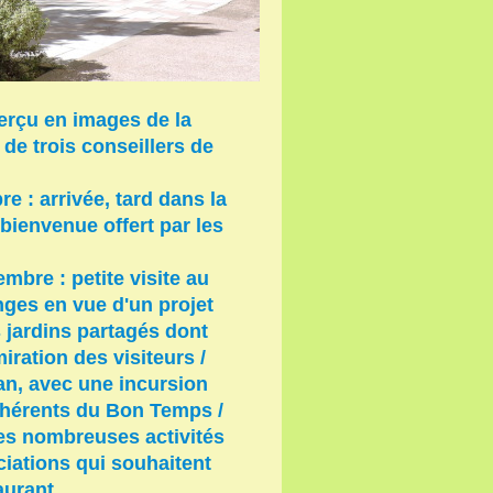
perçu en images de la
 de trois conseillers de
e : arrivée, tard dans la
 bienvenue offert par les
mbre : petite visite au
nges en vue d'un projet
 jardins partagés dont
miration des visiteurs /
an, avec une incursion
adhérents du Bon Temps /
ses nombreuses activités
ciations qui souhaitent
aurant