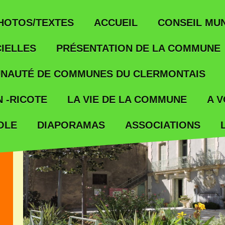
ACCUEIL
HOTOS/TEXTES
CONSEIL MUN
IELLES
PRÉSENTATION DE LA COMMUNE
NAUTÉ DE COMMUNES DU CLERMONTAIS
 -RICOTE
LA VIE DE LA COMMUNE
A V
OLE
ASSOCIATIONS
DIAPORAMAS