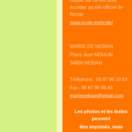
cliquer sur ce lien pour
accéder au site officiel de
Ricote
www.ricote.es/ricote/
MAIRIE DE NEBIAN
Place Jean MOULIN
34800 NEBIAN
Téléphone : 04 67 96 10 83
Fax : 04 67 96 06 43
mairienebian@gmail.com
Les photos et les textes
peuvent
être imprimés, mais