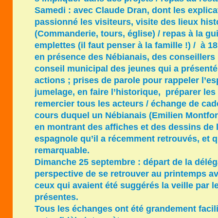
Samedi : avec Claude Dran, dont les explicat
passionné les visiteurs, visite des lieux hi
(Commanderie, tours, église) / repas à la gui
emplettes (il faut penser à la famille !) / à 1
en présence des Nébianais, des conseillers
conseil municipal des jeunes qui a présent
actions ; prises de parole pour rappeler l’esp
jumelage, en faire l’historique, préparer les
remercier tous les acteurs / échange de cade
cours duquel un Nébianais (Emilien Montfor
en montrant des affiches et des dessins de l
espagnole qu’il a récemment retrouvés, et q
remarquable.
Dimanche 25 septembre : départ de la déléga
perspective de se retrouver au printemps a
ceux qui avaient été suggérés la veille par 
présentes.
Tous les échanges ont été grandement facili