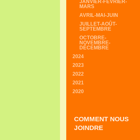
JANVIER-FÉVRIER-
MARS
AVRIL-MAI-JUIN
JUILLET-AOÛT-
SEPTEMBRE
OCTOBRE-
NOVEMBRE-
DÉCEMBRE
2024
2023
2022
2021
2020
COMMENT NOUS
JOINDRE